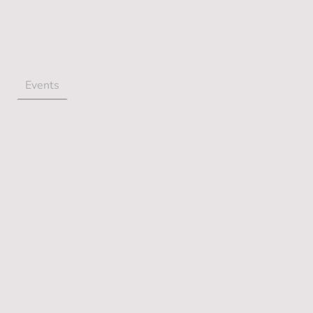
e
Events
Shop
Über uns
Volunteer